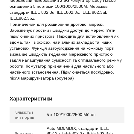
Мережевий некерований 2.5G комутатор Cudy HS105
оснащений 5 портами 100/1000/2500M. Мережеві
стандарти IEEE 802.3u, IEEE802.3x, IEEE 802.3ab,
IEEE802.3bz.
Призначений для розширення дротової мережі.
Забезпечує простий і швидкий доступ до мережі п’яти
підключених пристроїв. Підходить для встановлення як
вдома, так і в офісах, навчальних закладах та інших
установах. Функція автоузгодження на кожному порті
визначає швидкість з’єднання мережевого пристрою
задля налаштування сумісності та оптимального режиму
роботи. Комутатор призначений для настільного або
настінного встановлення. Підключається послідовно,
після маршрутизатора (роутера)
Характеристики
Кількість і
5 x 100/1000/2500 Мбіт/с
тип портів
Auto MDI/MDIX; стандарти IEEE
Додаткові
802.3u, IEEE802.3x, IEEE 802.3ab,