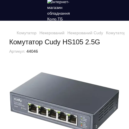
Комутатор
Некерований
Некерований Cudy
Комутатор 
Комутатор Cudy HS105 2.5G
Артикул:
44046