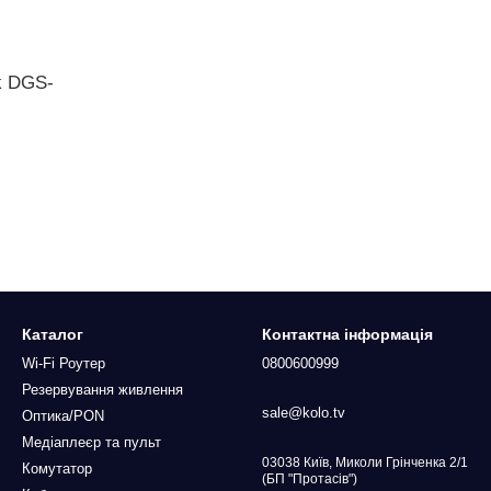
k DGS-
Каталог
Контактна інформація
Wi-Fi Роутер
0800600999
Резервування живлення
sale@kolo.tv
Оптика/PON
Медіаплеєр та пульт
03038 Київ, Миколи Грінченка 2/1
Комутатор
(БП "Протасів")