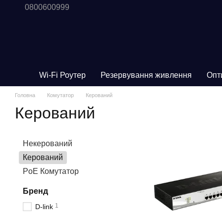
0800600999
Перейти до основного контенту
Wi-Fi Роутер
Резервування живлення
Опт
Головна
Комутатор
Керований
Керований
Некерований
Керований
PoE Комутатор
Бренд
1
D-link