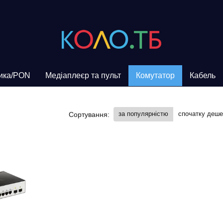
ика/PON
Медіаплеєр та пульт
Комутатор
Кабель
за популярністю
спочатку деш
Сортування: