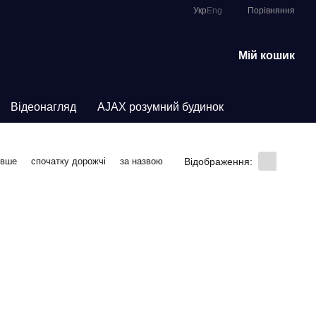
Порівняння
Укр
Eng
Мій кошик
Відеонагляд
AJAX розумний будинок
Відображення:
евше
спочатку дорожчі
за назвою