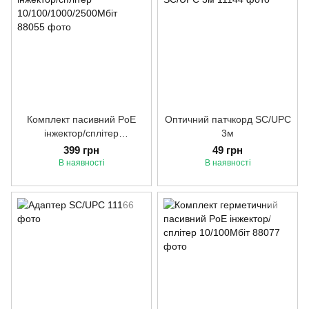
Комплект пасивний PoE
Оптичний патчкорд SC/UPC
інжектор/сплітер
3м
10/100/1000/2500Мбіт
399 грн
49 грн
В наявності
В наявності