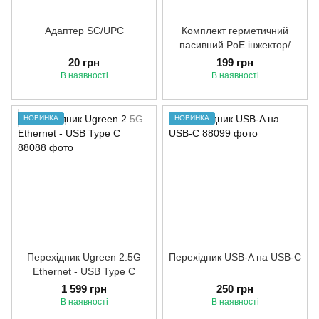
Адаптер SC/UPC
Комплект герметичний
пасивний PoE інжектор/
сплітер 10/100Мбіт
20 грн
199 грн
В наявності
В наявності
НОВИНКА
НОВИНКА
Перехідник Ugreen 2.5G
Перехідник USB-A на USB-C
Ethernet - USB Type C
1 599 грн
250 грн
В наявності
В наявності