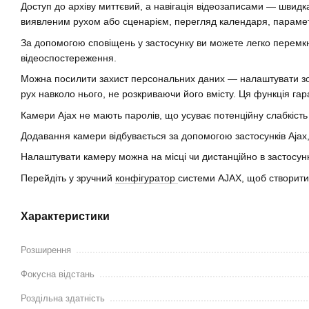
Доступ до архіву миттєвий, а навігація відеозаписами — швидка
виявленим рухом або сценарієм, перегляд календаря, параме
За допомогою сповіщень у застосунку ви можете легко перемкн
відеоспостереження.
Можна посилити захист персональних даних — налаштувати зони
рух навколо нього, не розкриваючи його вмісту. Ця функція г
Камери Ajax не мають паролів, що усуває потенційну слабкіст
Додавання камери відбувається за допомогою застосунків Ajax
Налаштувати камеру можна на місці чи дистанційно в застосунк
Перейдіть у зручний
конфігуратор
системи AJAX, щоб створити 
Характеристики
Розширення
Фокусна відстань
Роздільна здатність