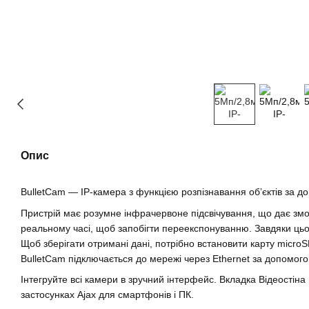
Опис
BulletCam — IP-камера з функцією розпізнавання обʼєктів за д
Пристрій має розумне інфрачервоне підсвічування, що дає змо
реальному часі, щоб запобігти переекспонуванню. Завдяки цьом
Щоб зберігати отримані дані, потрібно встановити карту micr
BulletCam підключається до мережі через Ethernet за допомого
Інтегруйте всі камери в зручний інтерфейс. Вкладка Відеостіна
застосунках Ajax для смартфонів і ПК.