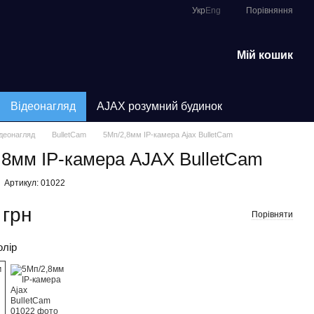
Порівняння
Укр
Eng
Мій кошик
Відеонагляд
AJAX розумний будинок
ідеонагляд
BulletCam
5Мп/2,8мм IP-камера Ajax BulletCam
,8мм IP-камера AJAX BulletCam
Артикул: 01022
 грн
Порівняти
олір