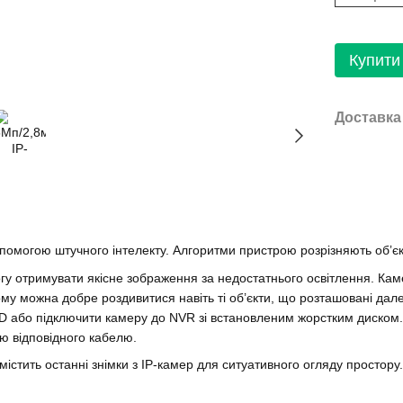
Купити
Доставка
опомогою штучного інтелекту. Алгоритми пристрою розрізняють обʼє
гу отримувати якісне зображення за недостатнього освітлення. Каме
у можна добре роздивитися навіть ті об’єкти, що розташовані дале
oSD або підключити камеру до NVR зі встановленим жорстким диском.
ю відповідного кабелю.
 містить останні знімки з IP-камер для ситуативного огляду простор