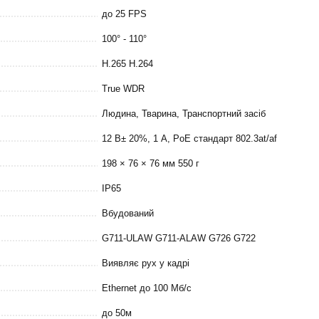
до 25 FPS
100° - 110°
H.265 H.264
True WDR
Людина, Тварина, Транспортний засіб
12 В± 20%, 1 А, PoE стандарт 802.3at/af
198 × 76 × 76 мм 550 г
IP65
Вбудований
G711-ULAW G711-ALAW G726 G722
Виявляє рух у кадрі
Ethernet до 100 Мб/с
до 50м