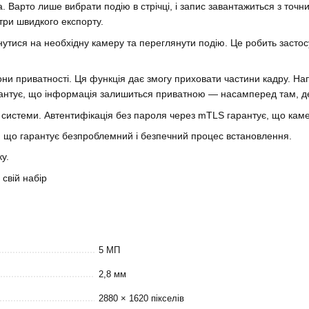
. Варто лише вибрати подію в стрічці, і запис завантажиться з точ
три швидкого експорту.
утися на необхідну камеру та переглянути подію. Це робить застос
 приватності. Ця функція дає змогу приховати частини кадру. Напр
арантує, що інформація залишиться приватною — насамперед там, де
ь системи. Автентифікація без пароля через mTLS гарантує, що кам
, що гарантує безпроблемний і безпечний процес встановлення.
у.
свій набір
5 МП
2,8 мм
2880 × 1620 пікселів