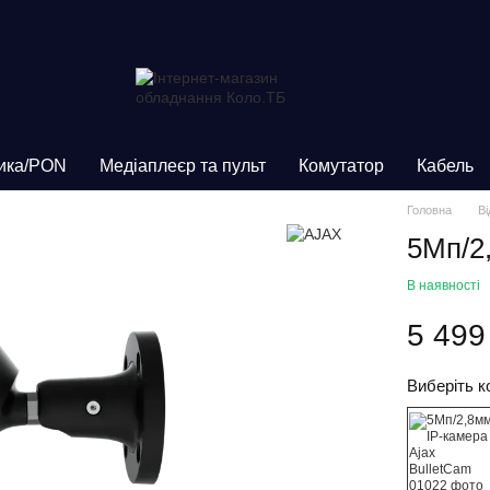
ика/PON
Медіаплеєр та пульт
Комутатор
Кабель
Головна
В
5Мп/2
В наявності
5 499
Виберіть к