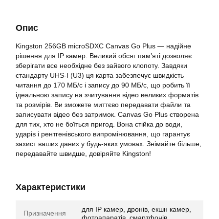
Опис
Kingston 256GB microSDXC Canvas Go Plus — надійне
рішення для IP камер. Великий обсяг пам’яті дозволяє
зберігати все необхідне без зайвого клопоту. Завдяки
стандарту UHS-I (U3) ця карта забезпечує швидкість
читання до 170 МБ/с і запису до 90 МБ/с, що робить її
ідеальною запису на зчитування відео великих форматів
та розмірів. Ви зможете миттєво передавати файли та
записувати відео без затримок. Canvas Go Plus створена
для тих, хто не боїться пригод. Вона стійка до води,
ударів і рентгенівського випромінювання, що гарантує
захист ваших даних у будь-яких умовах. Знімайте більше,
передавайте швидше, довіряйте Kingston!
Характеристики
для IP камер, дронів, екшн камер,
Призначення
фотоапаратів, смартфонів