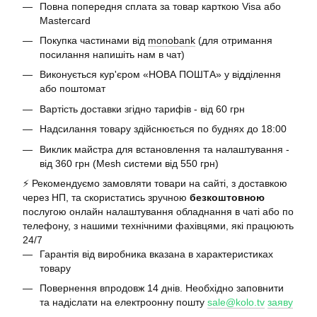
Повна попередня сплата за товар карткою Visa або
Mastercard
Покупка частинами від
monobank
(для отримання
посилання напишіть нам в чат)
Виконується кур'єром «НОВА ПОШТА» у відділення
або поштомат
Вартість доставки згідно тарифів - від 60 грн
Надсилання товару здійснюється по буднях до 18:00
Виклик майстра для встановлення та налаштування -
від 360 грн (Mesh системи від 550 грн)
⚡️ Рекомендуємо замовляти товари на сайті, з доставкою
через НП, та скористатись зручною
безкоштовною
послугою онлайн налаштування обладнання в чаті або по
телефону, з нашими технічними фахівцями, які працюють
24/7
Гарантія від виробника вказана в характеристиках
товару
Повернення впродовж 14 днів. Необхідно заповнити
та надіслати на електроонну пошту
sale@kolo.tv
заяву