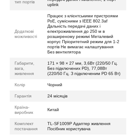
тип портів
uplink
Працює з клієнтськими пристроями
РоЕ, сумісними з IEEE 802.3af
Дальність передачі даних і
Додаткові
електроживлення до 250 м в
можливості
розширеному режимі Металевий
корпус Пріоритетний режим для 1-2
портів Не вимагає налаштування
Без вентилятора
Габарити,
171 × 98 × 27 мм, 3,6Вт (220/50 Гц.
вага,
Без підключених PD), 77,08Вт
живлення
(220/50 Гц. З підключеним PD 65 Вт)
Колір
Чорний
Гарантія
24 місяців
Країна-
Китай
виробник
Комплект
TL-SF1009P Адаптер живлення
постачання
Посібник користувача