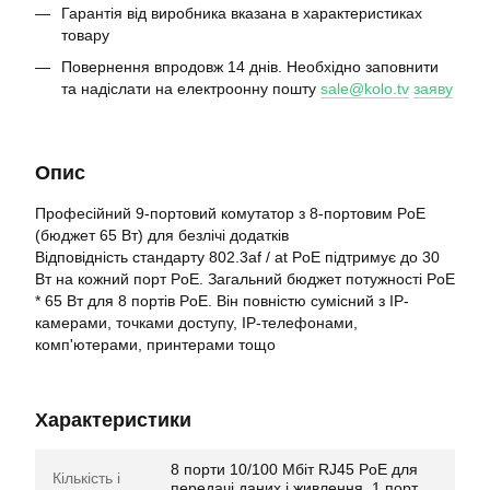
Гарантія від виробника вказана в характеристиках
товару
Повернення впродовж 14 днів. Необхідно заповнити
та надіслати на електроонну пошту
sale@kolo.tv
заяву
Опис
Професійний 9-портовий комутатор з 8-портовим PoE
(бюджет 65 Вт) для безлічі додатків
Відповідність стандарту 802.3af / at PoE підтримує до 30
Вт на кожний порт PoE. Загальний бюджет потужності PoE
* 65 Вт для 8 портів PoE. Він повністю сумісний з IP-
камерами, точками доступу, IP-телефонами,
комп'ютерами, принтерами тощо
Характеристики
8 порти 10/100 Мбіт RJ45 PoE для
Кількість і
передачі даних і живлення, 1 порт