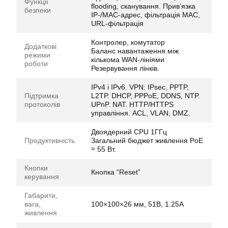
Функції
flooding, сканування. Прив’язка
безпеки
IP-/MAC-адрес, фільтрація MAC,
URL-фільтрація
Контролер, комутатор
Додаткові
Баланс навантаження між
режими
кількома WAN‐лініями
роботи
Резервування лінків.
IPv4 і IPv6. VPN: IPsec, PPTP,
Підтримка
L2TP. DHCP, PPPoE, DDNS, NTP.
протоколів
UPnP. NAT. HTTP/HTTPS
управління. ACL, VLAN, DMZ.
Двоядерний CPU 1ГГц
Продуктивність
Загальний бюджет живлення PoE
≈ 55 Вт.
Кнопки
Кнопка “Reset”
керування
Габарити,
вага,
100×100×26 мм, 51В, 1.25A
живлення