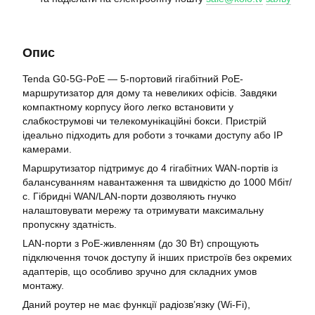
Опис
Tenda G0-5G-PoE — 5-портовий гігабітний PoE-
маршрутизатор для дому та невеликих офісів. Завдяки
компактному корпусу його легко встановити у
слабкострумові чи телекомунікаційні бокси. Пристрій
ідеально підходить для роботи з точками доступу або IP
камерами.
Маршрутизатор підтримує до 4 гігабітних WAN-портів із
балансуванням навантаження та швидкістю до 1000 Мбіт/
с. Гібридні WAN/LAN-порти дозволяють гнучко
налаштовувати мережу та отримувати максимальну
пропускну здатність.
LAN-порти з PoE-живленням (до 30 Вт) спрощують
підключення точок доступу й інших пристроїв без окремих
адаптерів, що особливо зручно для складних умов
монтажу.
Даний роутер не має функції радіозв’язку (Wi-Fi),