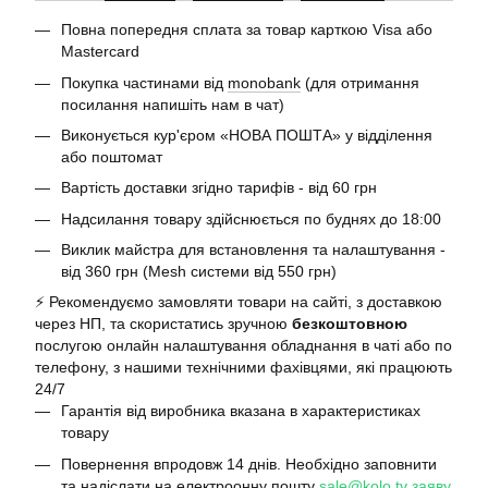
Повна попередня сплата за товар карткою Visa або
Mastercard
Покупка частинами від
monobank
(для отримання
посилання напишіть нам в чат)
Виконується кур'єром «НОВА ПОШТА» у відділення
або поштомат
Вартість доставки згідно тарифів - від 60 грн
Надсилання товару здійснюється по буднях до 18:00
Виклик майстра для встановлення та налаштування -
від 360 грн (Mesh системи від 550 грн)
⚡️ Рекомендуємо замовляти товари на сайті, з доставкою
через НП, та скористатись зручною
безкоштовною
послугою онлайн налаштування обладнання в чаті або по
телефону, з нашими технічними фахівцями, які працюють
24/7
Гарантія від виробника вказана в характеристиках
товару
Повернення впродовж 14 днів. Необхідно заповнити
та надіслати на електроонну пошту
sale@kolo.tv
заяву