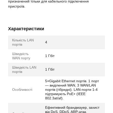
призначений тільки для кабельного підключення
пристроїв.
Характеристики
Кількість LAN
4
портів
Швидкість
1 Гбіт
WAN порту
Швидкість LAN
1 Гбіт
портів
5×Gigabit Ethernet портів. 1 порт
— виділений WAN, 3 WAN/LAN
Особливості
портів (гібридні). LAN-порти 1-4
підтримують PoE+ (IEEE
802.3at/af).
Ефективний брандмауер, захист
від DoS, DDoS, ARP-атак,